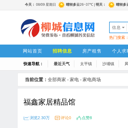
信息
热门搜索
网站首页
招聘信息
房产租售
个人求
快速导航：
最近天气
太平镇
沙埔镇
当前位置：
全部商家
-
家电
-
家电商场
福鑫家居精品馆
浏览2.30万
评论0
点赞8