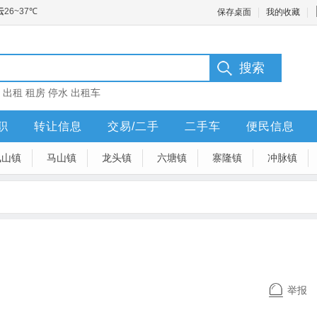
保存桌面
我的收藏
：
出租
租房
停水
出租车
职
转让信息
交易/二手
二手车
便民信息
凤山镇
马山镇
龙头镇
六塘镇
寨隆镇
冲脉镇
举报