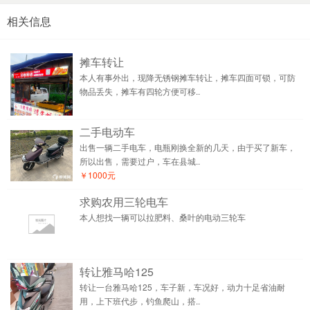
相关信息
摊车转让
本人有事外出，现降无锈钢摊车转让，摊车四面可锁，可防
物品丢失，摊车有四轮方便可移..
二手电动车
出售一辆二手电车，电瓶刚换全新的几天，由于买了新车，
所以出售，需要过户，车在县城..
￥1000元
求购农用三轮电车
本人想找一辆可以拉肥料、桑叶的电动三轮车
转让雅马哈125
转让一台雅马哈125，车子新，车况好，动力十足省油耐
用，上下班代步，钓鱼爬山，搭..