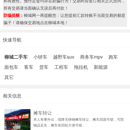
和有效性。预付定金均存在欺骗行为！交易时应签订相关正式合同，
所有交易请当面确认无误后再付款！
防骗提醒：
柳城网一再提醒您：让您提前汇款转账不当面交易的都是
骗子！请确保交易地点在柳城本地！
快速导航
柳城二手车
小轿车
越野车suv
商务车mpv
跑车
面包车
客车
货车
工程车
拖拉机
新能源
其它
相关信息
摊车转让
本人有事外出，现降无锈钢摊车转让，摊车四面可锁，可防
物品丢失，摊车有四轮方便可移..