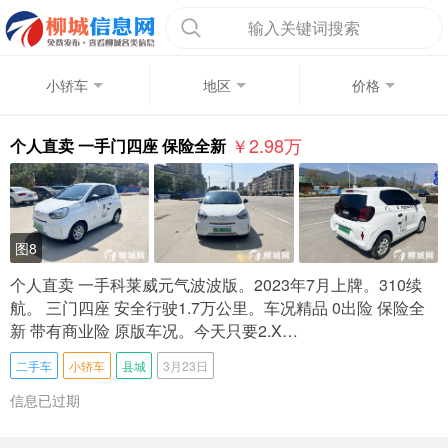
输入关键词搜索
小轿车
地区
价格
￥2.98
万
个人直卖 一手门四座 保险全新
图8
个人直卖 一手科莱威元气波波版。2023年7月上牌。310续
航。 三门四座 安全行驶1.7万公里。车况精品 0出险 保险全
新 带有商业险 原版车况。今天只要2.X…
二手车
小轿车
县城
3月23日
信息已过期