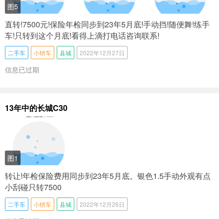
图5
直转!7500元!保险年检同步到23年5月底!手动挡!随便舞!练手
车!只转到这个月底!看得上滴打电话咨询联系!
二手车
小轿车
县城
2022年12月27日
信息已过期
13年中的长城C30
图1
转让!年检保险费用同步到23年5月底。银色1.5手动外观有点
小刮碰只转7500
二手车
小轿车
县城
2022年12月26日