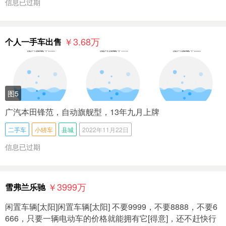
信息已过期
￥3.68
万
个人一手车出售
图5
广汽本田锋范，自动旗舰型，13年九月上牌
二手车
小轿车
县城
2022年11月22日
信息已过期
￥3999
万
雪弗兰乐驰
闲置车辆[太阳]闲置车辆[太阳] 不要9999，不要8888，不要6
666，只要一辆电动车的价格就能拥有它[得意]，还不赶快行