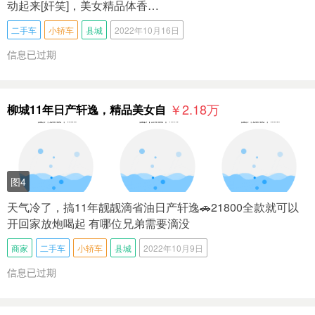
动起来[奸笑]，美女精品体香…
二手车
小轿车
县城
2022年10月16日
信息已过期
￥2.18
万
柳城11年日产轩逸，精品美女自
图4
天气冷了，搞11年靓靓滴省油日产轩逸🚗21800全款就可以
开回家放炮喝起 有哪位兄弟需要滴没
商家
二手车
小轿车
县城
2022年10月9日
信息已过期