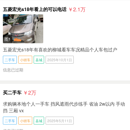
￥2.1
万
五菱宏光s18年看上的可以电话
图1
五菱宏光s18年有喜欢的柳城看车车况精品个人车包过户
二手车
小轿车
县城
2025年10月1日
信息已过期
￥2
万
买二手车
求购辆本地个人一手车 挡风遮雨代步练手 省油 2w以内 手动
挡 三厢 vx
二手车
小轿车
县城
2025年5月11日