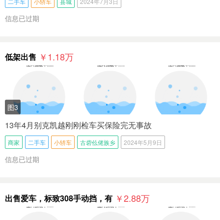
二手车
小轿车
县城
2024年7月3日
信息已过期
￥1.18
万
低架出售
图3
13年4月别克凯越刚刚检车买保险完无事故
商家
二手车
小轿车
古砦仫佬族乡
2024年5月9日
信息已过期
￥2.88
万
出售爱车，标致308手动挡，有