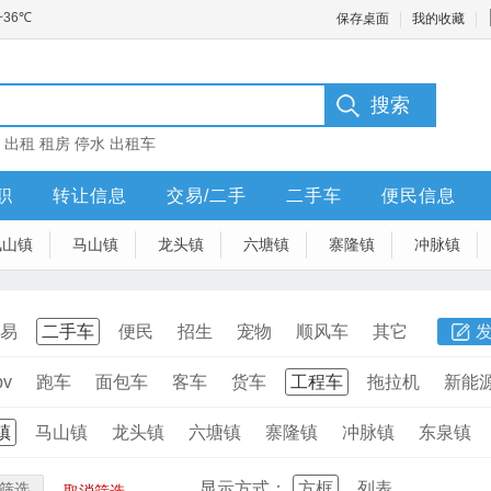
保存桌面
我的收藏
：
出租
租房
停水
出租车
职
转让信息
交易/二手
二手车
便民信息
凤山镇
马山镇
龙头镇
六塘镇
寨隆镇
冲脉镇
易
二手车
便民
招生
宠物
顺风车
其它
v
跑车
面包车
客车
货车
工程车
拖拉机
新能
镇
马山镇
龙头镇
六塘镇
寨隆镇
冲脉镇
东泉镇
显示方式：
方框
列表
筛选