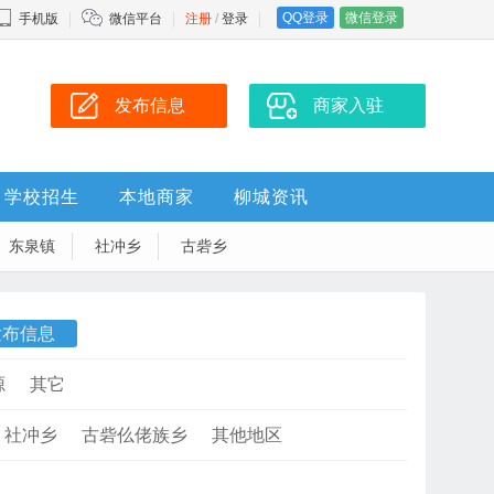
QQ登录
微信登录
手机版
微信平台
注册
/
登录
发布信息
商家入驻
学校招生
本地商家
柳城资讯
东泉镇
社冲乡
古砦乡
发布信息
源
其它
社冲乡
古砦仫佬族乡
其他地区