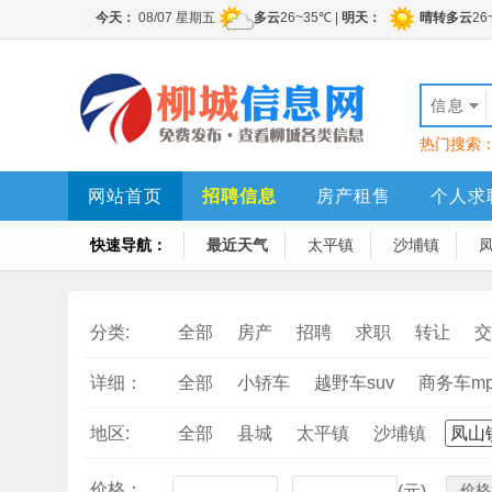
信息
热门搜索
网站首页
招聘信息
房产租售
个人求
快速导航：
最近天气
太平镇
沙埔镇
分类:
全部
房产
招聘
求职
转让
交
详细：
全部
小轿车
越野车suv
商务车mp
地区:
全部
县城
太平镇
沙埔镇
凤山
价格：
价格
-
(元)