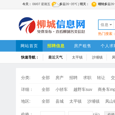
信息
热门搜索
网站首页
招聘信息
房产租售
个人求
快速导航：
最近天气
太平镇
沙埔镇
分类:
全部
房产
招聘
求职
转让
交
详细：
全部
小轿车
越野车suv
商务车mp
地区:
全部
县城
太平镇
沙埔镇
凤山
价格：
价格
-
(元)