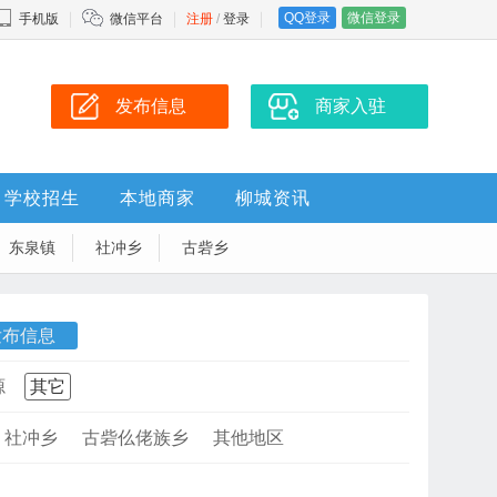
QQ登录
微信登录
手机版
微信平台
注册
/
登录
发布信息
商家入驻
学校招生
本地商家
柳城资讯
东泉镇
社冲乡
古砦乡
发布信息
源
其它
社冲乡
古砦仫佬族乡
其他地区