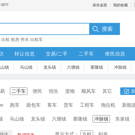
保存桌面
我的收藏
：
出租
租房
停水
出租车
职
转让信息
交易/二手
二手车
便民信息
凤山镇
马山镇
龙头镇
六塘镇
寨隆镇
冲脉镇
易
二手车
便民
招生
宠物
顺风车
其它
v
跑车
面包车
客车
货车
工程车
拖拉机
新能
镇
马山镇
龙头镇
六塘镇
寨隆镇
冲脉镇
东泉镇
显示方式：
方框
列表
筛选