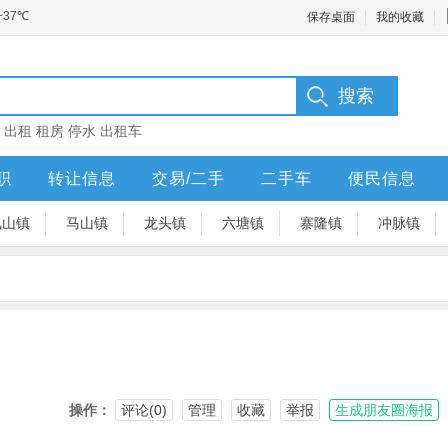
保存桌面
我的收藏
：
出租
租房
停水
出租车
职
转让信息
交易/二手
二手车
便民信息
凤山镇
马山镇
龙头镇
六塘镇
寨隆镇
冲脉镇
操作：
评论(0)
管理
收藏
举报
生成朋友圈海报