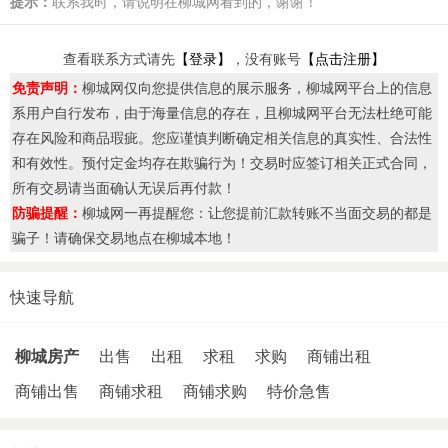
提示：
联系我时，请说明在柳城网看到的，谢谢！
查看联系方式请先
【登录】
，没有账号
【点击注册】
免责声明：
柳城网仅向您提供信息的展示服务，柳城网平台上的信息
系用户自行发布，由于海量信息的存在，且柳城网平台无法杜绝可能
存在风险和商品瑕疵。您应谨慎判断确定相关信息的真实性、合法性
和有效性。预付定金均存在欺骗行为！交易时应签订相关正式合同，
所有交易请当面确认无误后再付款！
防骗提醒：
柳城网一再提醒您：让您提前汇款转账不当面交易的都是
骗子！请确保交易地点在柳城本地！
快速导航
柳城房产
出售
出租
求租
求购
商铺出租
商铺出售
商铺求租
商铺求购
特价急售