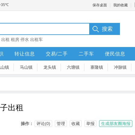
保存桌面
我的收藏
：
出租
租房
停水
出租车
职
转让信息
交易/二手
二手车
便民信息
凤山镇
马山镇
龙头镇
六塘镇
寨隆镇
冲脉镇
房子出租
操作：
评论(0)
管理
收藏
举报
生成朋友圈海报