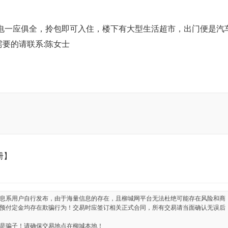
家电一应俱全，拎包即可入住，楼下有大型生活超市，出门便是汽
需要的请联系:陈女士
册】
息系用户自行发布，由于海量信息的存在，且柳城网平台无法杜绝可能存在风险和商
预付定金均存在欺骗行为！交易时应签订相关正式合同，所有交易请当面确认无误后
是骗子！请确保交易地点在柳城本地！