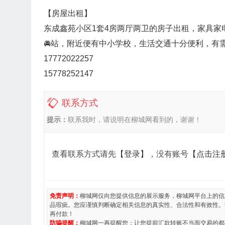
【房屋出租】
东成鑫苑小区1套4房两厅两卫的房子出租，家具
🚘站，附近便有中小学校，生活交通十分便利，有
17772022257
15778252147
联系方式
提示：
联系我时，请说明在柳城网看到的，谢谢！
查看联系方式请先
【登录】
，没有账号
【点击注
免责声明：
柳城网仅向您提供信息的展示服务，柳城网平台上的信
品瑕疵。您应谨慎判断确定相关信息的真实性、合法性和有效性。
再付款！
防骗提醒：
柳城网一再提醒您：让您提前汇款转账不当面交易的都