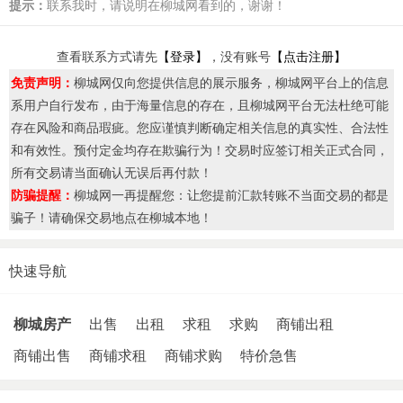
提示：
联系我时，请说明在柳城网看到的，谢谢！
查看联系方式请先
【登录】
，没有账号
【点击注册】
免责声明：
柳城网仅向您提供信息的展示服务，柳城网平台上的信息
系用户自行发布，由于海量信息的存在，且柳城网平台无法杜绝可能
存在风险和商品瑕疵。您应谨慎判断确定相关信息的真实性、合法性
和有效性。预付定金均存在欺骗行为！交易时应签订相关正式合同，
所有交易请当面确认无误后再付款！
防骗提醒：
柳城网一再提醒您：让您提前汇款转账不当面交易的都是
骗子！请确保交易地点在柳城本地！
快速导航
柳城房产
出售
出租
求租
求购
商铺出租
商铺出售
商铺求租
商铺求购
特价急售