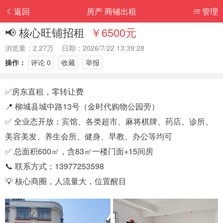
返回
房产 商铺出租
管理
📢 核心旺铺招租
￥6500元
浏览量：2.27万 日期：2026/7/22 13:39:28
操作：
评论 0
收藏
举报
✅房东直租，零转让费
📍 柳城县城中路13号（金时代购物公园旁）
✅ 全业态开放：宾馆、各类超市、麻将棋牌、药店、诊所、
美容美发、养生会所、健身、早教、办公等均可
✅ 总面积600㎡，含83㎡一楼门面+15间房
📞 联系方式：13977253598
💡 核心商圈，人流量大，位置醒目