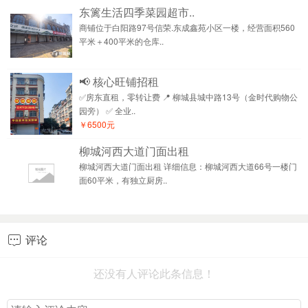
东篱生活四季菜园超市..
商铺位于白阳路97号信荣.东成鑫苑小区一楼，经营面积560
平米＋400平米的仓库..
📢 核心旺铺招租
✅房东直租，零转让费 📍 柳城县城中路13号（金时代购物公
园旁） ✅ 全业..
￥6500元
柳城河西大道门面出租
柳城河西大道门面出租 详细信息：柳城河西大道66号一楼门
面60平米，有独立厨房..
评论

还没有人评论此条信息！