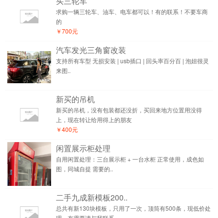
买三轮车
求购一辆三轮车、油车、电车都可以！有的联系！不要车商
的
￥700元
汽车发光三角窗改装
支持所有车型 无损安装 | usb插口 | 回头率百分百 | 泡妞很灵
来图..
新买的吊机
新买的吊机，没有包装都还没折，买回来地方位置用没得
上，现在转让给用得上的朋友
￥400元
闲置展示柜处理
自用闲置处理：三台展示柜 + 一台水柜 正常使用，成色如
图，同城自提 需要的..
二手九成新模板200..
总共有新130块模板，只用了一次，顶筒有500条，现低价处
理，有需要请与我联系。..