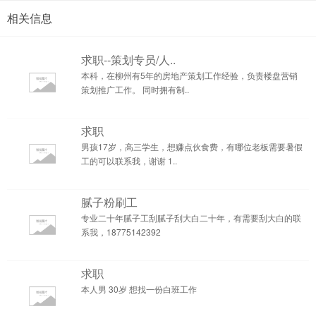
相关信息
求职--策划专员/人..
本科，在柳州有5年的房地产策划工作经验，负责楼盘营销
策划推广工作。 同时拥有制..
求职
男孩17岁，高三学生，想赚点伙食费，有哪位老板需要暑假
工的可以联系我，谢谢 1..
腻子粉刷工
专业二十年腻子工刮腻子刮大白二十年，有需要刮大白的联
系我，18775142392
求职
本人男 30岁 想找一份白班工作