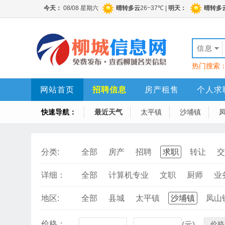
信息
热门搜索
网站首页
招聘信息
房产租售
个人求
快速导航：
最近天气
太平镇
沙埔镇
分类:
全部
房产
招聘
求职
转让
交
详细：
全部
计算机专业
文职
厨师
业
地区:
全部
县城
太平镇
沙埔镇
凤山
价格：
价格
-
(元)