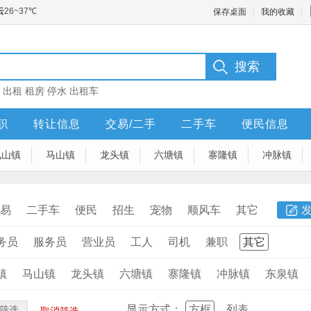
保存桌面
我的收藏
：
出租
租房
停水
出租车
职
转让信息
交易/二手
二手车
便民信息
凤山镇
马山镇
龙头镇
六塘镇
寨隆镇
冲脉镇
易
二手车
便民
招生
宠物
顺风车
其它
务员
服务员
营业员
工人
司机
兼职
其它
镇
马山镇
龙头镇
六塘镇
寨隆镇
冲脉镇
东泉镇
显示方式：
方框
列表
筛选