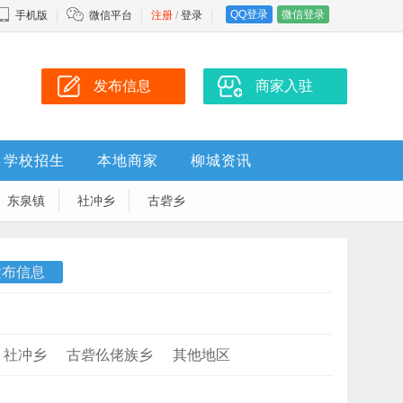
QQ登录
微信登录
手机版
微信平台
注册
/
登录
发布信息
商家入驻
学校招生
本地商家
柳城资讯
东泉镇
社冲乡
古砦乡
发布信息
社冲乡
古砦仫佬族乡
其他地区