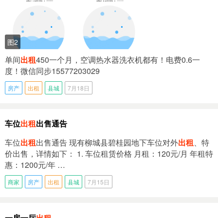
图2
单间
出租
450一个月，空调热水器洗衣机都有！电费0.6一
度！微信同步15577203029
房产
出租
县城
7月18日
车位
出租
出售通告
车位
出租
出售通告 现有柳城县碧桂园地下车位对外
出租
、特
价出售，详情如下： 1. 车位租赁价格 月租：120元/月 年租特
惠：1200元/年 …
商家
房产
出租
县城
7月15日
一房一厅
出租