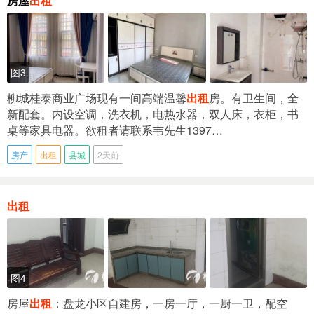
房屋
出租
图3
柳城桂泰商业广场现有一间高端温馨
出租
房。有卫生间，全
新配套。内设空调，洗衣机，电热水器，双人床，衣柜，书
桌等家具电器。欲租者请联系韦先生1397…
房产
出租
县城
2天前
出租
图4
房屋
出租
：盘龙小区自建房，一房一厅，一厨一卫，配空