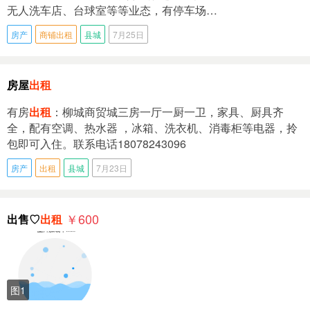
无人洗车店、台球室等等业态，有停车场…
房产
商铺出租
县城
7月25日
房屋
出租
有房
出租
：柳城商贸城三房一厅一厨一卫，家具、厨具齐
全，配有空调、热水器 ，冰箱、洗衣机、消毒柜等电器，拎
包即可入住。联系电话18078243096
房产
出租
县城
7月23日
￥600
出售♡
出租
图1