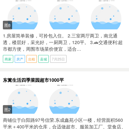
图8
1.房屋简单装修，可拎包入住。 2.三室两厅两卫，南北通
透，楼层好，采光好，一厨两卫，120平。 3.🚗交通便利:超
市都方便，周围市场菜价便宜，适合…
商家
房产
出租
县城
7月25日
东篱生活四季菜园超市1000平
图2
商铺位于白阳路97号信荣.东成鑫苑小区一楼，经营面积560
平米＋400平米的仓库，合适做超市、服装加工厂、堂食店、