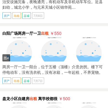
治安设施完备，夜晚通亮，有机动车及非机动车车位。近县
妇幼，城北小学，与元禾天城小区锦华苑…
房产
出租
县城
7月8日
￥550
白阳广场两房一厅一卫
出租
图4
两房一厅一卫一阳台，位于五楼（顶楼）介意勿扰。楼下可
停电动车，没有洗衣机，没有冰箱，一年起租，不养宠物。
房产
出租
县城
7月7日
￥500
盘龙小区自建房
出租
离学校都很