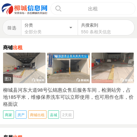
出租
分类
共搜索到
筛选
全部分类
550 条相关信息
商铺
出租
图3
柳城县河东大道98号弘锦惠众售后服务车间，检测站旁，占
地185平米，维修保养洗车可以立即使用，也可用作仓库，价
格面议
商家
房产
商铺出租
县城
2天前