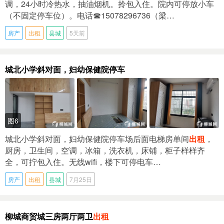
调，24小时冷热水，抽油烟机。拎包入住。院内可停放小车
（不固定停车位）。电话☎15078296736（梁…
房产
出租
县城
5天前
城北小学斜对面，妇幼保健院停车
图6
城北小学斜对面，妇幼保健院停车场后面电梯房单间
出租
，
厨房，卫生间，空调，冰箱，洗衣机，床铺，柜子样样齐
全，可拧包入住。无线wifi，楼下可停电车…
房产
出租
县城
7月25日
柳城商贸城三房两厅两卫
出租