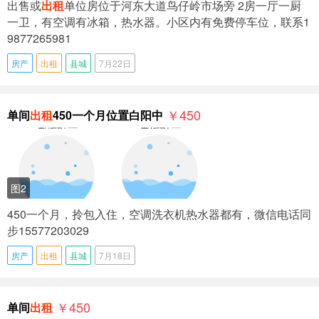
出售或
出租
单位房位于河东大道鸟仔岭市场旁 2房一厅一厨
一卫，有空调有冰箱，热水器。小区内有免费停车位，联系1
9877265981
房产
出租
县城
7月22日
￥450
单间
出租
450一个月位置白阳中
图2
450一个月，拎包入住，空调洗衣机热水器都有，微信电话同
步15577203029
房产
出租
县城
7月18日
￥450
单间
出租