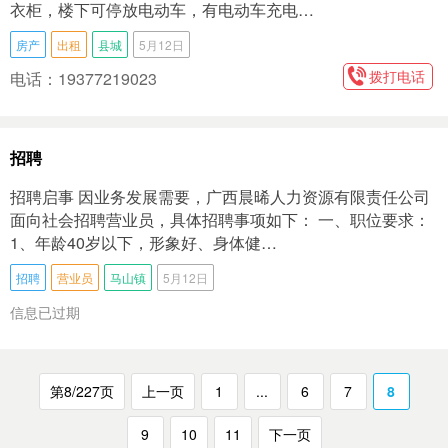
衣柜，楼下可停放电动车，有电动车充电…
房产
出租
县城
5月12日
拨打电话
电话：19377219023
招聘
招聘启事 因业务发展需要，广西晨晞人力资源有限责任公司
面向社会招聘营业员，具体招聘事项如下： 一、职位要求：
1、年龄40岁以下，形象好、身体健…
招聘
营业员
马山镇
5月12日
信息已过期
第8/227页
上一页
1
...
6
7
8
9
10
11
下一页