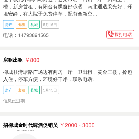
楼，新房首租，有阳台有飘窗好晾晒，南北通透采光好，环
境安静，有大院子免费停车，配有全新空…
房产
出租
县城
5月16日
拨打电话
电话：14793894565
￥800
房租出租
柳城县湾塘路广场边有两房一厅一卫出租，黄金三楼，拎包
入住，停车方便，环境好干净，联系电话.
房产
出租
县城
5月15日
信息已过期
￥2000 - 3000
招柳城金时代啤酒促销员