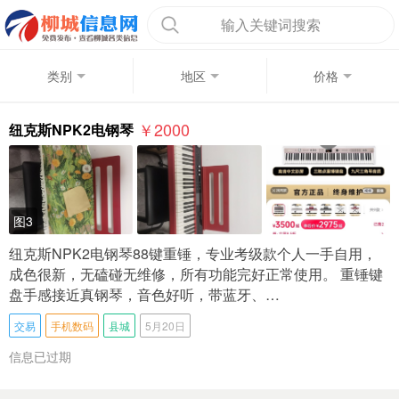
输入关键词搜索
类别
地区
价格
￥2000
纽克斯NPK2电钢琴
图3
纽克斯NPK2电钢琴88键重锤，专业考级款个人一手自用，
成色很新，无磕碰无维修，所有功能完好正常使用。 重锤键
盘手感接近真钢琴，音色好听，带蓝牙、…
交易
手机数码
县城
5月20日
信息已过期