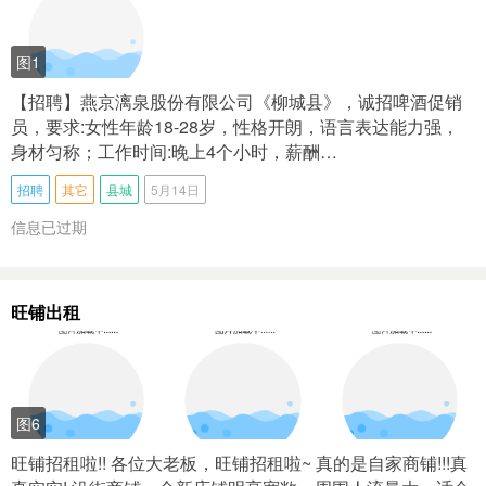
图1
【招聘】燕京漓泉股份有限公司《柳城县》，诚招啤酒促销
员，要求:女性年龄18-28岁，性格开朗，语言表达能力强，
身材匀称；工作时间:晚上4个小时，薪酬…
招聘
其它
县城
5月14日
信息已过期
旺铺出租
图6
旺铺招租啦!! 各位大老板，旺铺招租啦~ 真的是自家商铺!!!真