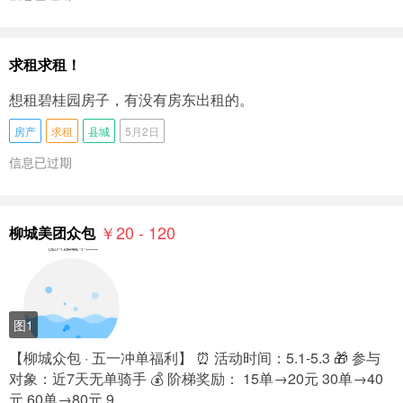
求租求租！
想租碧桂园房子，有没有房东出租的。
房产
求租
县城
5月2日
信息已过期
￥20 - 120
柳城美团众包
图1
【柳城众包 · 五一冲单福利】 ⏰ 活动时间：5.1-5.3 🎁 参与
对象：近7天无单骑手 💰 阶梯奖励： 15单→20元 30单→40
元 60单→80元 9…