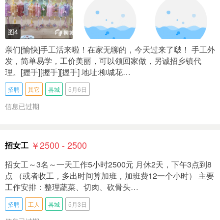
图4
亲们[愉快]手工活来啦！在家无聊的，今天过来了啵！ 手工外
发，简单易学，工价美丽，可以领回家做，另诚招乡镇代
理。[握手][握手][握手] 地址:柳城花…
招聘
其它
县城
5月6日
信息已过期
￥2500 - 2500
招女工
招女工～3名～一天工作5小时2500元 月休2天，下午3点到8
点 （或者收工，多出时间算加班，加班费12一个小时） 主要
工作安排：整理蔬菜、切肉、砍骨头…
招聘
工人
县城
5月3日