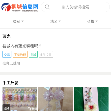
输入关键词搜索
类别
地区
价格
蓝光
县城内有蓝光碟租吗？
交易
手机数码
县城
5月10日
信息已过期
手工外发
图4