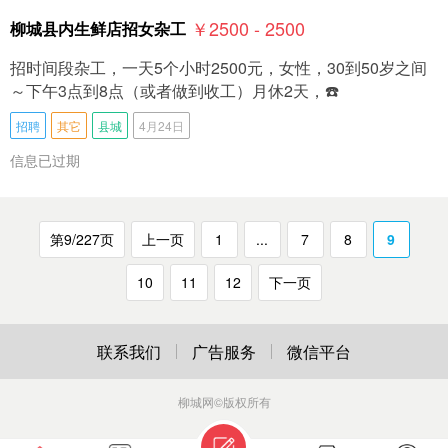
￥2500 - 2500
柳城县内生鲜店招女杂工
招时间段杂工，一天5个小时2500元，女性，30到50岁之间
～下午3点到8点（或者做到收工）月休2天，☎️
招聘
其它
县城
4月24日
信息已过期
第9/227页
上一页
1
...
7
8
9
10
11
12
下一页
联系我们
广告服务
微信平台
柳城网
©版权所有