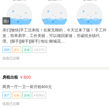
图3
亲们[愉快]手工活来啦！在家无聊的，今天过来了啵！ 手工外
发，简单易学，工价美丽，可以领回家做，另诚招乡镇代
理。[握手][握手][握手] 地址:柳城花…
招聘
其它
县城
4月27日
信息已过期
￥800
房租出租
两房一厅一卫一厨月租800元
房产
出租
县城
4月26日
信息已过期