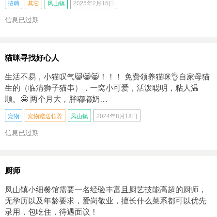
招聘
其它
凤山镇
2025年2月15日
信息已过期
猫咪寻找好心人
生活不易，小猫叹气😸😸😸！！！ 免费领养猫咪👌自家母猫
生的（临清狮子猫串），一窝小可爱，活泼聪明，粘人温
顺。🤩 两个月大，胖嘟嘟奶…
宠物
宠物赠送领养
凤山镇
2024年8月18日
信息已过期
厨师
凤山镇小细餐馆需要一名经验丰富且厨艺技能高超的厨师，
无学历以及年龄要求，爱岗敬业，擅长什么菜系都可以优先
录用，包吃住，待遇面议！