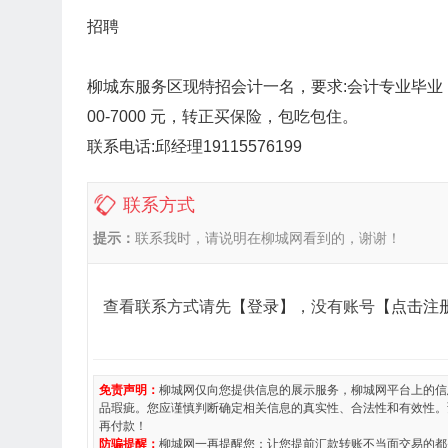
招聘
柳城东服务区现特招会计一名，要求:会计专业毕业
00-7000 元，转正买保险，包吃包住。
联系电话:邱经理19115576199
联系方式
提示：
联系我时，请说明在柳城网看到的，谢谢！
查看联系方式请先
【登录】
，没有账号
【点击注
免责声明：
柳城网仅向您提供信息的展示服务，柳城网平台上的信
品瑕疵。您应谨慎判断确定相关信息的真实性、合法性和有效性。
再付款！
防骗提醒：
柳城网一再提醒您：让您提前汇款转账不当面交易的都