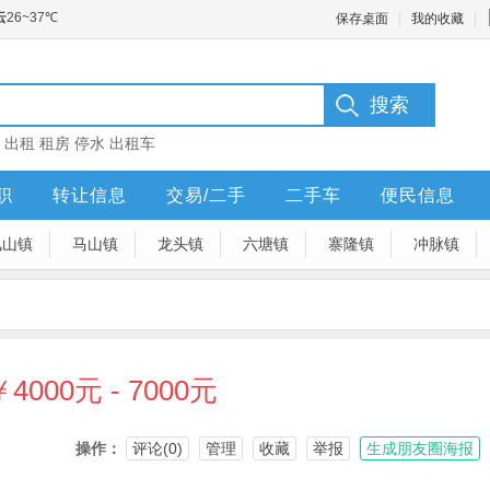
保存桌面
我的收藏
：
出租
租房
停水
出租车
职
转让信息
交易/二手
二手车
便民信息
凤山镇
马山镇
龙头镇
六塘镇
寨隆镇
冲脉镇
￥4000元 - 7000元
操作：
评论(0)
管理
收藏
举报
生成朋友圈海报