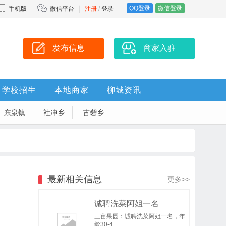
QQ登录
微信登录
手机版
微信平台
注册
/
登录
发布信息
商家入驻
学校招生
本地商家
柳城资讯
东泉镇
社冲乡
古砦乡
最新相关信息
更多>>
诚聘洗菜阿姐一名
三亩果园：诚聘洗菜阿姐一名，年
龄30-4..