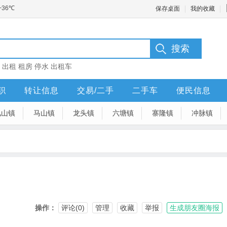
保存桌面
我的收藏
：
出租
租房
停水
出租车
职
转让信息
交易/二手
二手车
便民信息
凤山镇
马山镇
龙头镇
六塘镇
寨隆镇
冲脉镇
操作：
评论(0)
管理
收藏
举报
生成朋友圈海报