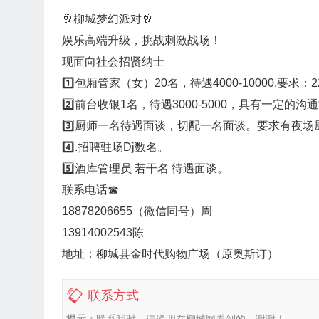
🥂柳城梦幻派对🥂
娱乐高端升级，挑战刺激战场！
现面向社会招贤纳士
1️⃣包厢管家（女）20名，待遇4000-10000.要
2️⃣前台收银1名，待遇3000-5000，具有一定
3️⃣厨师一名待遇面谈，切配一名面谈。要求有夜
4️⃣.招聘驻场Dj数名。
5️⃣酒库管理员 若干名 待遇面谈。
联系电话☎
18878206655（微信同号）周
13914002543陈
地址：柳城县金时代购物广场（原奥斯订）
联系方式