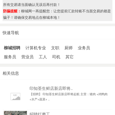
所有交易请当面确认无误后再付款！
防骗提醒：
柳城网一再提醒您：让您提前汇款转账不当面交易的都是
骗子！请确保交易地点在柳城本地！
快速导航
柳城招聘
计算机专业
文职
厨师
业务员
服务员
营业员
工人
司机
其它
相关信息
印知荃生鲜店新店即将..
【招聘】 印知荃生鲜店新店即将起航 主营：猪肉 +鸡鸭肉
+水产+蔬菜+ ..
招聘打磨工