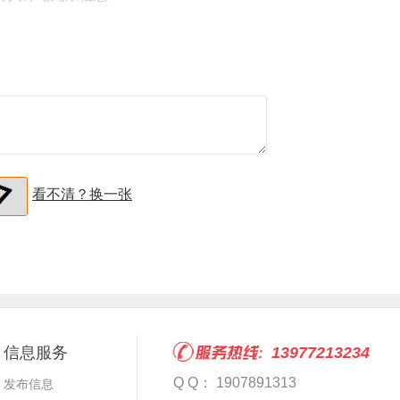
看不清？换一张
信息服务
13977213234
Q Q： 1907891313
发布信息