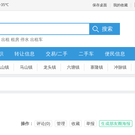
保存桌面
我的收藏
：
出租
租房
停水
出租车
职
转让信息
交易/二手
二手车
便民信息
凤山镇
马山镇
龙头镇
六塘镇
寨隆镇
冲脉镇
操作：
评论(0)
管理
收藏
举报
生成朋友圈海报