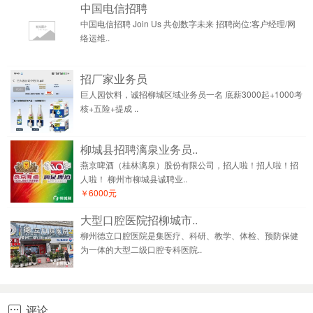
中国电信招聘
中国电信招聘 Join Us 共创数字未来 招聘岗位:客户经理/网
络运维..
招厂家业务员
巨人园饮料，诚招柳城区域业务员一名 底薪3000起+1000考
核+五险+提成 ..
柳城县招聘漓泉业务员..
燕京啤酒（桂林漓泉）股份有限公司，招人啦！招人啦！招
人啦！ 柳州市柳城县诚聘业..
￥6000元
大型口腔医院招柳城市..
柳州德立口腔医院是集医疗、科研、教学、体检、预防保健
为一体的大型二级口腔专科医院..
评论
