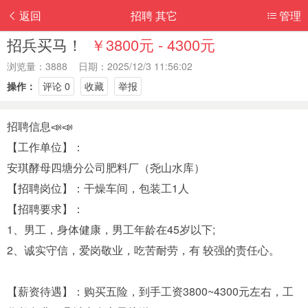
返回
招聘 其它
管理
招兵买马！
￥3800元 - 4300元
浏览量：3888 日期：2025/12/3 11:56:02
操作：
评论 0
收藏
举报
招聘信息📣📣
【工作单位】：
安琪酵母四塘分公司肥料厂（尧山水库）
【招聘岗位】：干燥车间，包装工1人
【招聘要求】：
1、男工，身体健康，男工年龄在45岁以下;
2、诚实守信，爱岗敬业，吃苦耐劳，有 较强的责任心。
【薪资待遇】：购买五险，到手工资3800~4300元左右，工