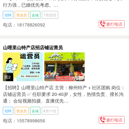
行力强，已婚优先考虑。…
招聘
营业员
县城
7月22日
拨打电话
电话：18178826092
山哩里山特产店招店铺运营员
图2
【招聘】山哩里山特产店 主营：柳州特产 + 社区团购 岗位：
店铺运营员 ✅ 任职要求 20-40岁，女性，热情负责、擅长沟
通； 会短视频拍摄、直播优先…
招聘
营业员
县城
6月11日
拨打电话
电话：15578998656