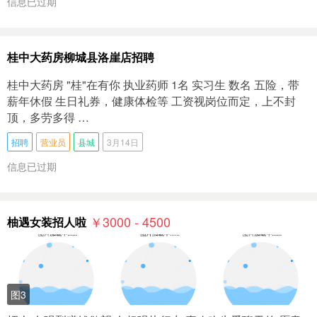
信息已过期
桂中大药房柳城县洛崖店招聘
桂中大药房 "桂"在有你 执业药师 1名 实习生 数名 五险，带
薪年休假 生日礼券，健康体检等 工资视岗位而定，上不封
顶，多劳多得 …
招聘
营业员
县城
3月14日
信息已过期
￥3000 - 4500
柚遇女装招人啦
图3