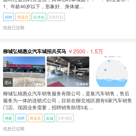
1、年龄40岁以下，形象好、身体健…
招聘
营业员
社冲乡
5月21日
信息已过期
￥2500 - 1.5
万
柳城弘锦惠众汽车城招兵买马
图4
柳城弘锦惠众汽车销售服务有限公司，是集汽车销售，售后
服务为一体的连锁式公司，目前在柳北地区拥有6家汽车销售
门店。现因业务需要，招聘销售助理3名…
商家
招聘
营业员
县城
5月18日
信息已过期