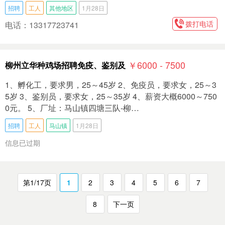
招聘
工人
其他地区
1月28日
拨打电话
电话：13317723741
￥6000 - 7500
柳州立华种鸡场招聘免疫、鉴别及
1、孵化工，要求男，25～45岁 2、免疫员，要求女，25～3
5岁 3、鉴别员，要求女，25～35岁 4、薪资大概6000～750
0元。 5、厂址：马山镇四塘三队-柳…
招聘
工人
马山镇
1月28日
信息已过期
第1/17页
1
2
3
4
5
6
7
8
下一页