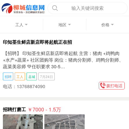
输入关键词搜索
工人
地区
价格
印知荃生鲜店新店即将起航正在招
【招聘】 印知荃生鲜店新店即将起航 主营：猪肉 +鸡鸭肉
+水产+蔬菜+ 社区团购等 岗位：猪肉分割师、鸡鸭分割师、
蔬菜美容师 💚任职要求 30-5…
招聘
工人
县城
7月24日
拨打电话
电话：13768874090
￥7000 - 1.5
万
招聘打磨工