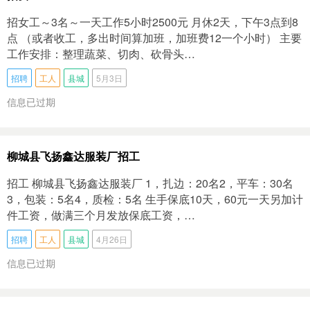
招女工～3名～一天工作5小时2500元 月休2天，下午3点到8
点 （或者收工，多出时间算加班，加班费12一个小时） 主要
工作安排：整理蔬菜、切肉、砍骨头…
招聘
工人
县城
5月3日
信息已过期
柳城县飞扬鑫达服装厂招工
招工 柳城县飞扬鑫达服装厂 1，扎边：20名2，平车：30名
3，包装：5名4，质检：5名 生手保底10天，60元一天另加计
件工资，做满三个月发放保底工资，…
招聘
工人
县城
4月26日
信息已过期