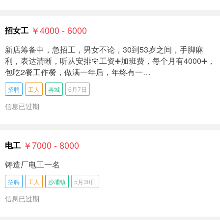
￥4000 - 6000
招女工
新店筹备中，急招工，男女不论，30到53岁之间，手脚麻
利，表达清晰，听从安排🌹工资➕加班费，每个月有4000➕，
包吃2餐工作餐，做满一年后，年终有一…
招聘
工人
县城
6月7日
信息已过期
￥7000 - 8000
电工
铸造厂电工一名
招聘
工人
沙埔镇
5月30日
信息已过期