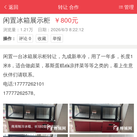
返回
转让 合作
管理
闲置冰箱展示柜
￥800元
浏览量：1.21万 日期：2026/6/3 8:22:12
操作：
评论 0
收藏
举报
闲置一台冰箱展示柜转让，九成新单冷，用了一年多，长度1
米8，适合做卤菜，慕斯蛋糕🍰凉拌菜等等之类的，看上生意
伙伴们请联系。
电话:17777262101
17777262578。