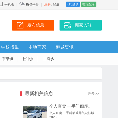
QQ登录
微信登录
手机版
微信平台
注册
/
登录
发布信息
商家入驻
学校招生
本地商家
柳城资讯
东泉镇
社冲乡
古砦乡
最新相关信息
更多>>
个人直卖 一手门四座..
个人直卖 一手科莱威元气波波版。
2023..