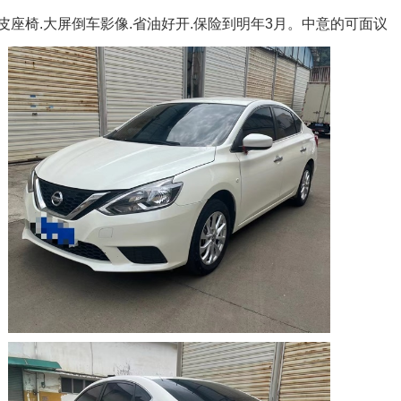
真皮座椅.大屏倒车影像.省油好开.保险到明年3月。中意的可面议