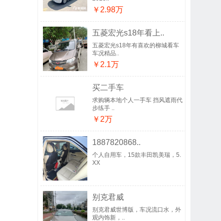
￥2.98万
五菱宏光s18年看上..
五菱宏光s18年有喜欢的柳城看车
车况精品..
￥2.1万
买二手车
求购辆本地个人一手车 挡风遮雨代
步练手 ..
￥2万
1887820868..
个人自用车，15款丰田凯美瑞，5.
XX
别克君威
别克君威世博版，车况流口水，外
观内饰新，..