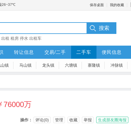
保存桌面
我的收藏
：
出租
租房
停水
出租车
职
转让信息
交易/二手
二手车
便民信息
凤山镇
马山镇
龙头镇
六塘镇
寨隆镇
冲脉镇
￥76000万
操作：
评论(0)
管理
收藏
举报
生成朋友圈海报