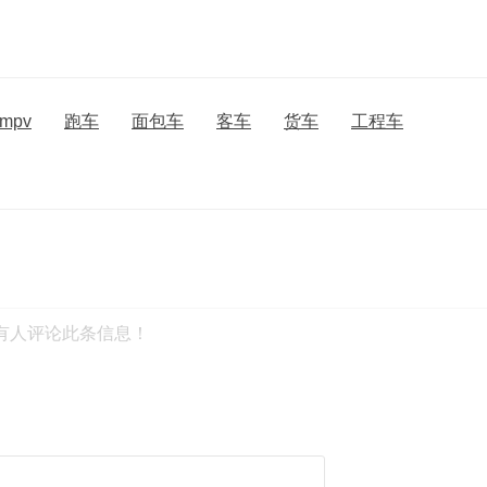
mpv
跑车
面包车
客车
货车
工程车
有人评论此条信息！