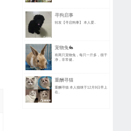
寻狗启事
转发【寻启狗‬事】 ​ 本人‬爱..
宠物兔🐇
有两只宠物兔，每只一斤多，很干
净，非常健..
重酬寻猫
重酬寻猫 本人猫咪于12月9日早上
在..