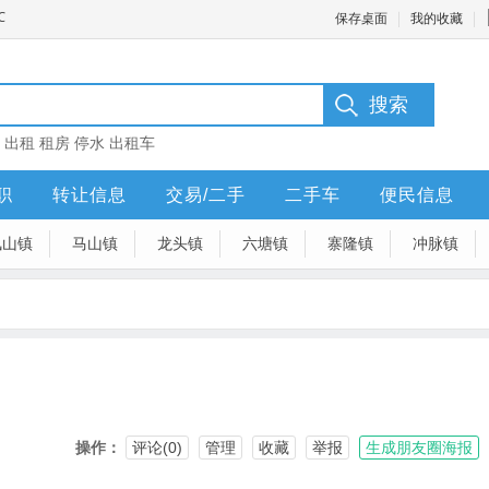
保存桌面
我的收藏
：
出租
租房
停水
出租车
职
转让信息
交易/二手
二手车
便民信息
凤山镇
马山镇
龙头镇
六塘镇
寨隆镇
冲脉镇
操作：
评论(0)
管理
收藏
举报
生成朋友圈海报