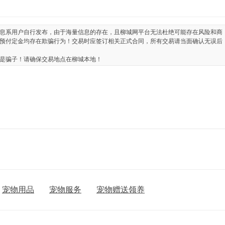
息系用户自行发布，由于海量信息的存在，且柳城网平台无法杜绝可能存在风险和商
预付定金均存在欺骗行为！交易时应签订相关正式合同，所有交易请当面确认无误后
是骗子！请确保交易地点在柳城本地！
宠物用品
宠物服务
宠物赠送领养