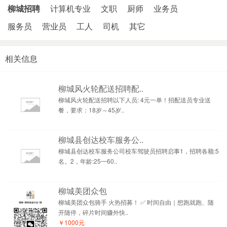
柳城招聘
计算机专业
文职
厨师
业务员
服务员
营业员
工人
司机
其它
相关信息
柳城风火轮配送招聘配..
柳城风火轮配送招聘以下人员: 4元一单！招配送员专业送
餐，要求：18岁～45岁..
柳城县创达校车服务公..
柳城县创达校车服务公司校车驾驶员招聘启事1，招聘各额:5
名。2，年龄:25一60..
柳城美团众包
柳城美团众包骑手 火热招募！ ✅ 时间自由｜想跑就跑、随
开随停，碎片时间赚外快..
￥1000元