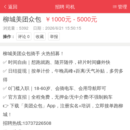
返回
招聘 司机
管理
柳城美团众包
￥1000元 - 5000元
浏览量：5392 日期：2026/6/21 15:50:15
操作：
评论 0
收藏
举报
柳城美团众包骑手 火热招募！
✅ 时间自由｜想跑就跑、随开随停，碎片时间赚外快
✅ 日结提现｜按单计价，午晚高峰+距离/天气补贴，多劳多
得
✅ 0门槛入职｜18-60岁、会骑电车、会用导航即可
✅ 官方直招｜全程免费，无押金/无中介费/不强制购车
👉 下载「美团众包」App，注册实名+培训，立即接单跑柳
城！
招聘热线:13737226508