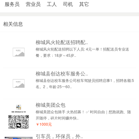
服务员
营业员
工人
司机
其它
相关信息
柳城风火轮配送招聘配..
柳城风火轮配送招聘以下人员: 4元一单！招配送员专业送
餐，要求：18岁～45岁..
柳城县创达校车服务公..
柳城县创达校车服务公司校车驾驶员招聘启事1，招聘各额:5
名。2，年龄:25一60..
柳城美团众包
柳城美团众包骑手 火热招募！ ✅ 时间自由｜想跑就跑、随
开随停，碎片时间赚外快..
￥1000元
引车员，环保员，外..