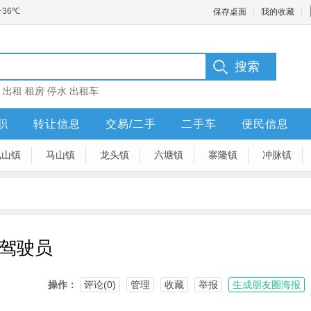
保存桌面
我的收藏
：
出租
租房
停水
出租车
职
转让信息
交易/二手
二手车
便民信息
凤山镇
马山镇
龙头镇
六塘镇
寨隆镇
冲脉镇
驾驶员
操作：
评论(0)
管理
收藏
举报
生成朋友圈海报