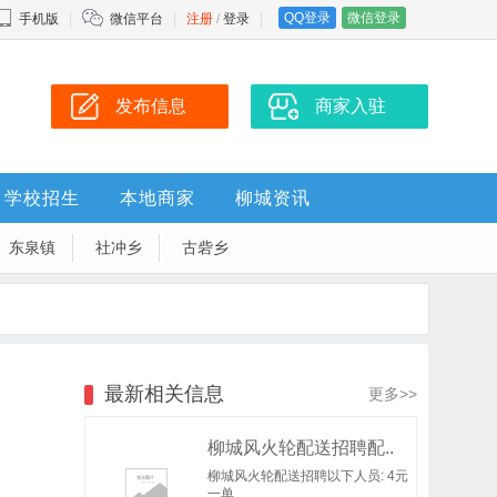
QQ登录
微信登录
手机版
微信平台
注册
/
登录
发布信息
商家入驻
学校招生
本地商家
柳城资讯
东泉镇
社冲乡
古砦乡
最新相关信息
更多>>
柳城风火轮配送招聘配..
柳城风火轮配送招聘以下人员: 4元
一单..