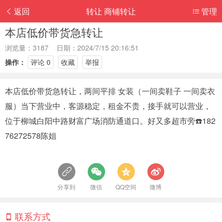
返回
转让 商铺转让
管理
本店低价带货急转让
浏览量：3187 日期：2024/7/15 20:16:51
操作：
评论 0
收藏
举报
本店低价带货急转让，两间平排 女装（一间卖鞋子 一间卖衣
服）当下营业中，客源稳定，租金不贵，接手就可以营业，
位于柳城白阳中路财富广场消防通道口。好又多超市旁☎️182
76272578陈姐
分享到
微信
QQ空间
微博
联系方式