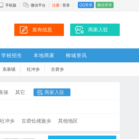
QQ登录
微信登录
手机版
微信平台
注册
/
登录
发布信息
商家入驻
学校招生
本地商家
柳城资讯
东泉镇
社冲乡
古砦乡
医保
其它
商家入驻
社冲乡
古砦仫佬族乡
其他地区