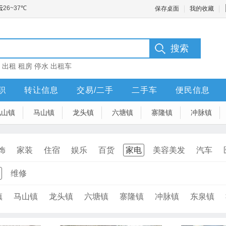
保存桌面
我的收藏
：
出租
租房
停水
出租车
职
转让信息
交易/二手
二手车
便民信息
凤山镇
马山镇
龙头镇
六塘镇
寨隆镇
冲脉镇
饰
家装
住宿
娱乐
百货
家电
美容美发
汽车
维修
镇
马山镇
龙头镇
六塘镇
寨隆镇
冲脉镇
东泉镇