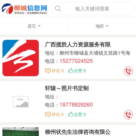
输入关键词搜索
其它
地区
广西揽胜人力资源服务有限
地址：柳州市柳城县大埔镇文昌路1号海
15277024525
润广场9栋1-4-9号中国邮政储蓄银行（白
电话：
阳南路支行）
评论 0
点赞 5
轩辕～照片书定制
地址：
18778828260
电话：
评论 0
点赞 5
柳州状先生法律咨询有限公