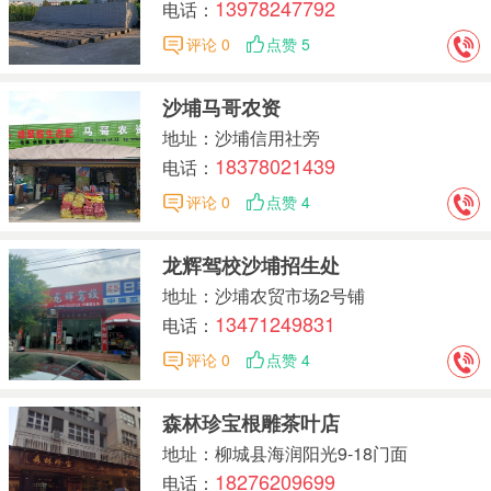
13978247792
电话：
评论 0
点赞 5
沙埔马哥农资
地址：沙埔信用社旁
18378021439
电话：
评论 0
点赞 4
龙辉驾校沙埔招生处
地址：沙埔农贸市场2号铺
13471249831
电话：
评论 0
点赞 4
森林珍宝根雕茶叶店
地址：柳城县海润阳光9-18门面
18276209699
电话：