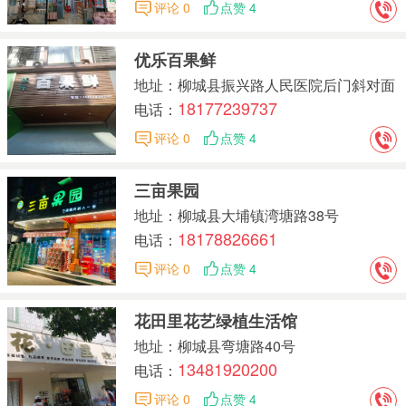
评论 0
点赞 4
优乐百果鲜
地址：柳城县振兴路人民医院后门斜对面
18177239737
电话：
评论 0
点赞 4
三亩果园
地址：柳城县大埔镇湾塘路38号
18178826661
电话：
评论 0
点赞 4
花田里花艺绿植生活馆
地址：柳城县弯塘路40号
13481920200
电话：
评论 0
点赞 4