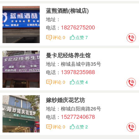
蓝熊酒酷(柳城店)
地址：
18276275200
电话：
评论 0
点赞 7
曼卡尼经络养生馆
地址：柳城县城中路35号
13978235988
电话：
评论 0
点赞 4
嫁纱婚庆花艺坊
地址：柳城白阳南路26号
15277240678
电话：
评论 0
点赞 2