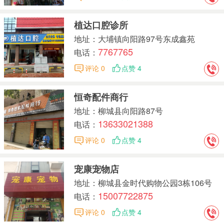
植达口腔诊所
地址：大埔镇向阳路97号东成鑫苑
7767765
电话：
评论 0
点赞 4
恒奇配件商行
地址：柳城县向阳路87号
13633021388
电话：
评论 0
点赞 4
宠康宠物店
地址：柳城县金时代购物公园3栋106号
15007722875
电话：
评论 0
点赞 4