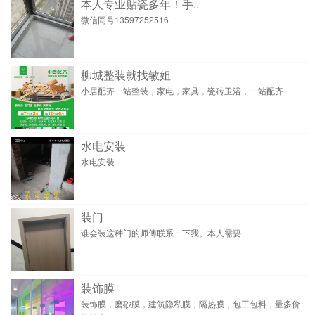
本人专业贴瓷多年！手..
微信同号13597252516
柳城整装就找敏姐
小居配齐一站整装，家电，家具，瓷砖卫浴，一站配齐
水电安装
水电安装
装门
谁会装这种门的师傅联系一下我。本人需要
装饰膜
装饰膜，磨砂膜，建筑隐私膜，隔热膜，包工包料，量多价