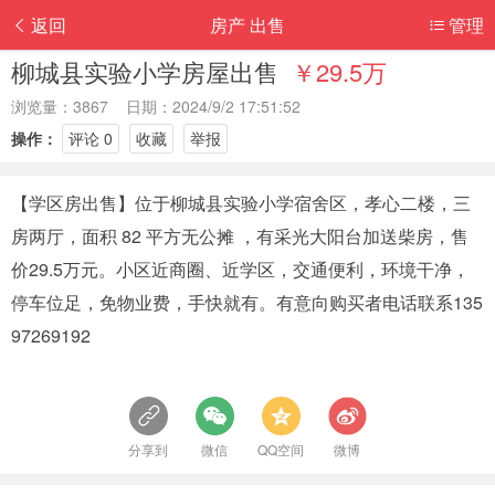
返回
房产 出售
管理
柳城县实验小学房屋出售
￥29.5万
浏览量：3867 日期：2024/9/2 17:51:52
操作：
评论 0
收藏
举报
【学区房出售】位于柳城县实验小学宿舍区，孝心二楼，三
房两厅，面积 82 平方无公摊 ，有采光大阳台加送柴房，售
价29.5万元。小区近商圈、近学区，交通便利，环境干净，
停车位足，免物业费，手快就有。有意向购买者电话联系135
97269192
分享到
微信
QQ空间
微博