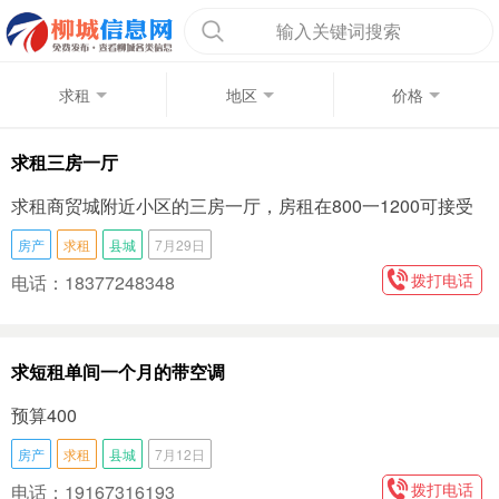
输入关键词搜索
求租
地区
价格
求租三房一厅
求租商贸城附近小区的三房一厅，房租在800一1200可接受
房产
求租
县城
7月29日
拨打电话
电话：18377248348
求短租单间一个月的带空调
预算400
房产
求租
县城
7月12日
拨打电话
电话：19167316193