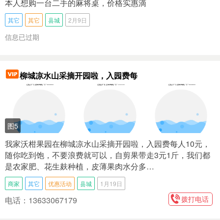
本人想购一台二手的麻将桌，价格实惠滴
其它
其它
县城
2月9日
信息已过期
柳城凉水山采摘开园啦，入园费每
图5
我家沃柑果园在柳城凉水山采摘开园啦，入园费每人10元，
随你吃到饱，不要浪费就可以，自剪果带走3元1斤，我们都
是农家肥、花生麸种植，皮薄果肉水分多…
商家
其它
优惠活动
县城
1月19日
拨打电话
电话：13633067179