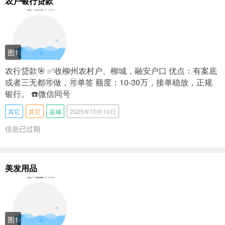
农户银行贷款
图1
农行贷款🎯 ✅收柳州农村户、柳城，融安户口 优点：有案底
或者三无都🉑做，🉑单签 额度：10-30万，接单稳放，正规
银行。 ☎️微信同号
其它
其它
县城
2025年10月10日
信息已过期
美发用品
图1