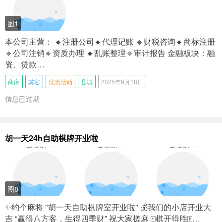
图1
本公司主营： 🔸注册公司🔸代理记账 🔸财税咨询🔸商标注册
🔸公司注销🔸资质办理 🔸乱账整理🔸审计报告 金融板块：融
资、贷款…
商家
其它
优惠活动
县城
2025年9月18日
信息已过期
胡一天24h自助棋牌开业啦
图8
✨约个麻将 "胡一天自助棋牌室开业啦" 💰我们的小店开业大
吉 “赢得八方客，生得四季财” 祝大家搓麻 🀄️棋开得胜🀄️…