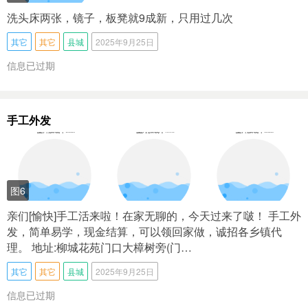
洗头床两张，镜子，板凳就9成新，只用过几次
其它
其它
县城
2025年9月25日
信息已过期
手工外发
图6
亲们[愉快]手工活来啦！在家无聊的，今天过来了啵！ 手工外
发，简单易学，现金结算，可以领回家做，诚招各乡镇代
理。 地址:柳城花苑门口大樟树旁(门…
其它
其它
县城
2025年9月25日
信息已过期