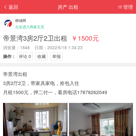
返回
房产 出租
管理
柳城网
点击进入商家主页
帝景湾3房2厅2卫出租
￥1500元
浏览量：1848 日期：2022/6/18 1:34:23
操作：
评论 0
收藏
举报
帝景湾出租
​3房2厅2卫，带家具家电，拎包入住
​月租1500元，押二付一，看房电话17878262049