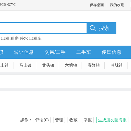
保存桌面
我的收藏
：
出租
租房
停水
出租车
职
转让信息
交易/二手
二手车
便民信息
凤山镇
马山镇
龙头镇
六塘镇
寨隆镇
冲脉镇
操作：
评论(0)
管理
收藏
举报
生成朋友圈海报