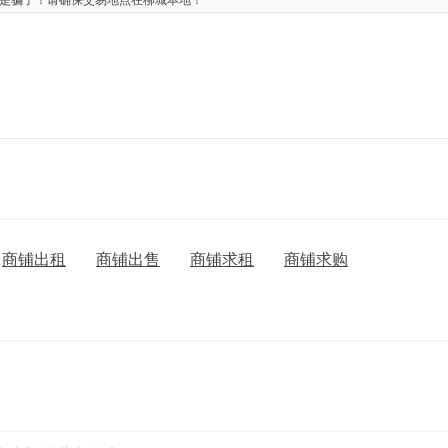
是骗子！请确保交易地点在柳城本地！
商铺出租
商铺出售
商铺求租
商铺求购