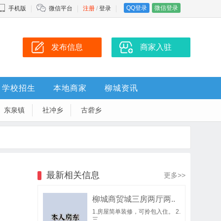
QQ登录
微信登录
手机版
微信平台
注册
/
登录
发布信息
商家入驻
学校招生
本地商家
柳城资讯
东泉镇
社冲乡
古砦乡
最新相关信息
更多>>
柳城商贸城三房两厅两..
1.房屋简单装修，可拎包入住。 2.
三..