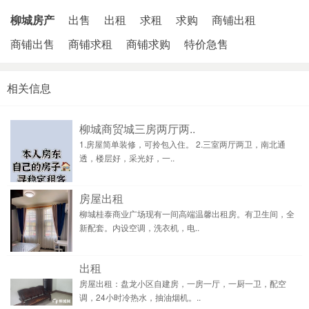
柳城房产
出售
出租
求租
求购
商铺出租
商铺出售
商铺求租
商铺求购
特价急售
相关信息
柳城商贸城三房两厅两..
1.房屋简单装修，可拎包入住。 2.三室两厅两卫，南北通
透，楼层好，采光好，一..
房屋出租
柳城桂泰商业广场现有一间高端温馨出租房。有卫生间，全
新配套。内设空调，洗衣机，电..
出租
房屋出租：盘龙小区自建房，一房一厅，一厨一卫，配空
调，24小时冷热水，抽油烟机。..