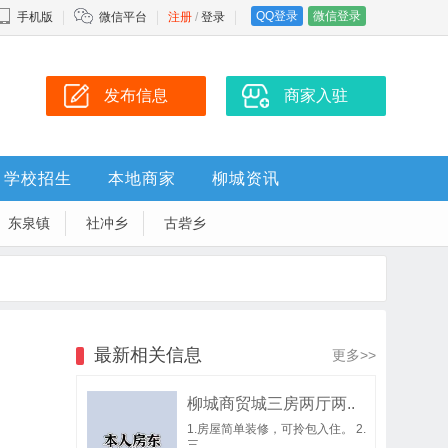
QQ登录
微信登录
手机版
微信平台
注册
/
登录
发布信息
商家入驻
学校招生
本地商家
柳城资讯
东泉镇
社冲乡
古砦乡
最新相关信息
更多>>
柳城商贸城三房两厅两..
1.房屋简单装修，可拎包入住。 2.
三..