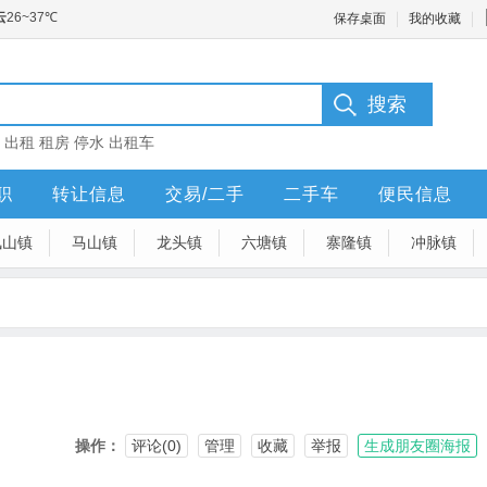
保存桌面
我的收藏
：
出租
租房
停水
出租车
职
转让信息
交易/二手
二手车
便民信息
凤山镇
马山镇
龙头镇
六塘镇
寨隆镇
冲脉镇
操作：
评论(0)
管理
收藏
举报
生成朋友圈海报