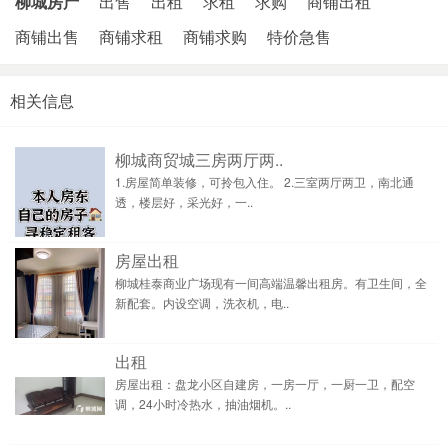
柳城房产
出售
出租
求租
求购
商铺出租
商铺出售
商铺求租
商铺求购
特价急售
相关信息
柳城商贸城三房两厅两..
1.房屋简单装修，可拎包入住。 2.三室两厅两卫，南北通
透，楼层好，采光好，一..
房屋出租
柳城桂泰商业广场现有一间高端温馨出租房。有卫生间，全
新配套。内设空调，洗衣机，电..
出租
房屋出租：盘龙小区自建房，一房一厅，一厨一卫，配空
调，24小时冷热水，抽油烟机。..