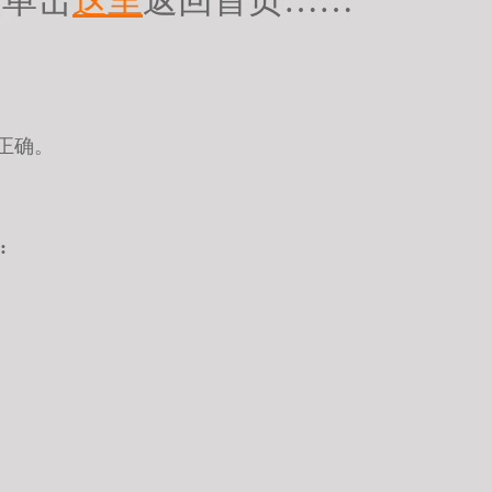
请单击
这里
返回首页……
正确。
: