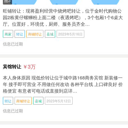
图3
旺铺转让：现将盈利经营中烧烤吧转让，位于金时代购物公
园2栋黄仔螺蛳粉上面二楼（夜遇烤吧），3个包厢1个6桌大
厅。位置好，环境优，厨师、服务员齐全…
商家
转让
商铺转让
县城
2023年5月16日
信息已过期
￥3
万
宾馆转让
本人身体原因 现低价转让位于城中路168商务宾馆 新装修一
年 接手即可营业 不用做任何改动 各种平台线 上口碑良好 价
格便宜 有意者可电话或直接到店详…
转让
商铺转让
县城
2023年5月12日
信息已过期