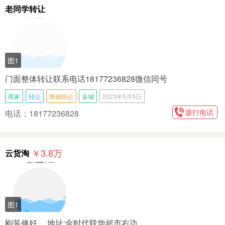
老同学转让
图1
门面整体转让联系电话18177236828微信同号
商家
转让
商铺转让
县城
2023年5月9日
拨打电话
电话：18177236828
￥3.8
万
云货淘
图1
刚装修好， 地址:金时代联华超市右边