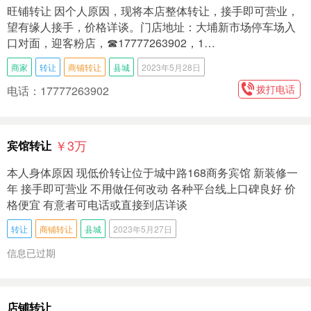
旺铺转让 因个人原因，现将本店整体转让，接手即可营业，
望有缘人接手，价格详谈。门店地址：大埔新市场停车场入
口对面，迎客粉店，☎17777263902，1…
商家
转让
商铺转让
县城
2023年5月28日
拨打电话
电话：17777263902
￥3
万
宾馆转让
本人身体原因 现低价转让位于城中路168商务宾馆 新装修一
年 接手即可营业 不用做任何改动 各种平台线上口碑良好 价
格便宜 有意者可电话或直接到店详谈
转让
商铺转让
县城
2023年5月27日
信息已过期
店铺转让