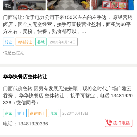
图5
门面转让: 位于电力公司下来150米左右的左手边， 原经营烧
卤店，因个人无空经营，接手可直接营业盈利，面积为60平
方左右，卖粉，快餐，熟食都可以，…
转让
商铺转让
县城
2023年6月14日
信息已过期
华华快餐店整体转让
门面低价急转 因另有发展无法兼顾，现将金时代广场广雅云
吞旁， 华华快餐店 整体转让 ，接手可营业，电话 13481920
336（微信同号）
商家
转让
商铺转让
县城
2023年6月13日
拨打电话
电话：13481920336