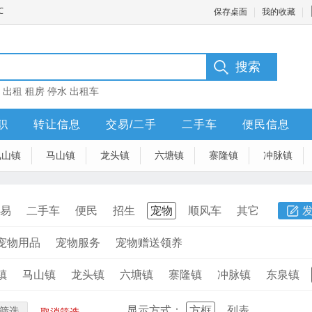
保存桌面
我的收藏
：
出租
租房
停水
出租车
职
转让信息
交易/二手
二手车
便民信息
凤山镇
马山镇
龙头镇
六塘镇
寨隆镇
冲脉镇
易
二手车
便民
招生
宠物
顺风车
其它
宠物用品
宠物服务
宠物赠送领养
镇
马山镇
龙头镇
六塘镇
寨隆镇
冲脉镇
东泉镇
显示方式：
方框
列表
筛选