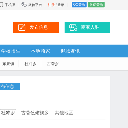
QQ登录
微信登录
手机版
微信平台
注册
/
登录
发布信息
商家入驻
学校招生
本地商家
柳城资讯
东泉镇
社冲乡
古砦乡
发布信息
社冲乡
古砦仫佬族乡
其他地区