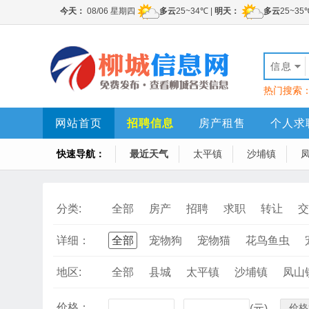
信息
热门搜索
网站首页
招聘信息
房产租售
个人求
快速导航：
最近天气
太平镇
沙埔镇
分类:
全部
房产
招聘
求职
转让
交
详细：
全部
宠物狗
宠物猫
花鸟鱼虫
地区:
全部
县城
太平镇
沙埔镇
凤山
价格：
价格
-
(元)