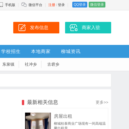
QQ登录
微信登录
手机版
微信平台
注册
/
登录
发布信息
商家入驻
学校招生
本地商家
柳城资讯
东泉镇
社冲乡
古砦乡
最新相关信息
更多>>
房屋出租
柳城桂泰商业广场现有一间高端温
馨出租房。..