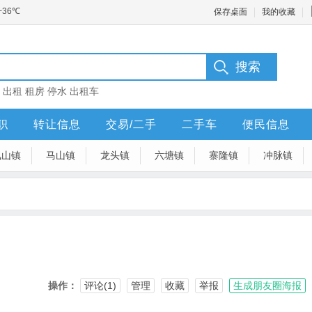
保存桌面
我的收藏
：
出租
租房
停水
出租车
职
转让信息
交易/二手
二手车
便民信息
凤山镇
马山镇
龙头镇
六塘镇
寨隆镇
冲脉镇
操作：
评论(1)
管理
收藏
举报
生成朋友圈海报