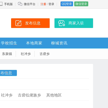
QQ登录
微信登录
手机版
微信平台
注册
/
登录
发布信息
商家入驻
学校招生
本地商家
柳城资讯
东泉镇
社冲乡
古砦乡
发布信息
社冲乡
古砦仫佬族乡
其他地区