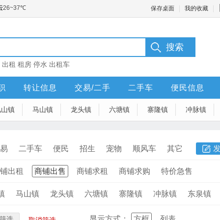
保存桌面
我的收藏
：
出租
租房
停水
出租车
职
转让信息
交易/二手
二手车
便民信息
凤山镇
马山镇
龙头镇
六塘镇
寨隆镇
冲脉镇
易
二手车
便民
招生
宠物
顺风车
其它
铺出租
商铺出售
商铺求租
商铺求购
特价急售
镇
马山镇
龙头镇
六塘镇
寨隆镇
冲脉镇
东泉镇
显示方式：
方框
列表
筛选