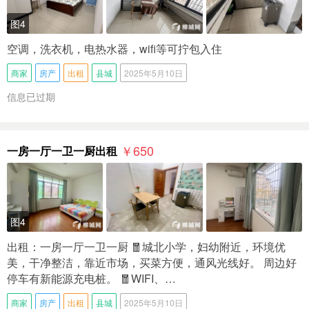
图4
空调，洗衣机，电热水器，wifi等可拧包入住
商家
房产
出租
县城
2025年5月10日
信息已过期
￥650
一房一厅一卫一厨出租
图4
出租：一房一厅一卫一厨 🧧城北小学，妇幼附近，环境优
美，干净整洁，靠近市场，买菜方便，通风光线好。 周边好
停车有新能源充电桩。 🧧WIFI、…
商家
房产
出租
县城
2025年5月10日