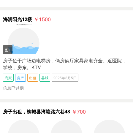
￥1500
海润阳光12楼
图1
房子位于广场边电梯房，俩房俩厅家具家电齐全。近医院，
学校，房东。KTV
商家
房产
出租
县城
2025年3月5日
信息已过期
￥700
房子出租，柳城县湾塘路六巷48