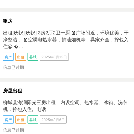
租房
出租[庆祝][庆祝]‎͏ 3房2厅‬2卫一厨 🧧广场附近，环境优美‬，干
净整洁，‬ 🧧空调‬电热水器‬，抽油烟机等，具家‬齐全，拧包入
住@ �…
房产
出租
县城
2025年3月12日
信息已过期
房屋出租
柳城县海润阳光三房出租，内设空调、热水器、冰箱、洗衣
机，拎包入住。电话
房产
出租
县城
2025年3月6日
信息已过期